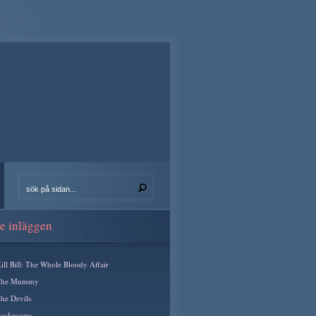
e inläggen
ill Bill: The Whole Bloody Affair
The Mummy
he Devils
ackrooms