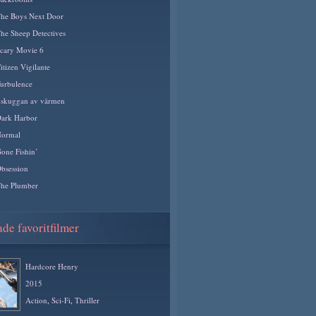
he Boys Next Door
he Sheep Detectives
cary Movie 6
itizen Vigilante
urbulence
 skuggan av värmen
ark Harbor
ormal
one Fishin’
bsession
he Plumber
de favoritfilmer
Hardcore Henry
2015
Action
,
Sci-Fi
,
Thriller