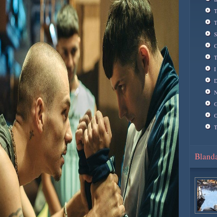
T
T
S
C
T
I
D
N
G
O
T
Blanda