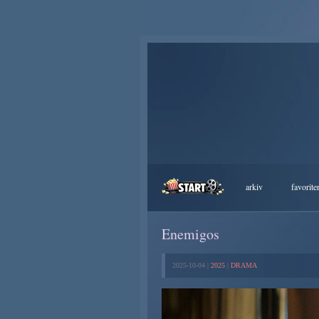
arkiv
favorite
Enemigos
2025-10-04 |
2025
|
DRAMA