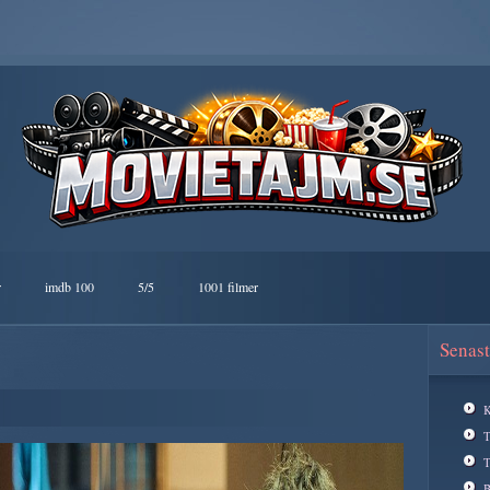
r
imdb 100
5/5
1001 filmer
Senast
K
T
B