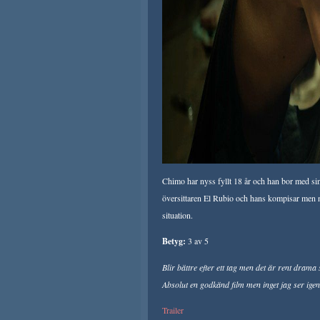
Chimo har nyss fyllt 18 år och han bor med sin 
översittaren El Rubio och hans kompisar men när
situation.
Betyg:
3 av 5
Blir bättre efter ett tag men det är rent dram
Absolut en godkänd film men inget jag ser igen, 
Trailer