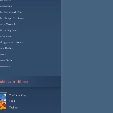
ackrooms
he Boys Next Door
he Sheep Detectives
cary Movie 6
itizen Vigilante
urbulence
 skuggan av värmen
ark Harbor
ormal
one Fishin’
bsession
de favoritfilmer
The Lion King
1994
Tecknat