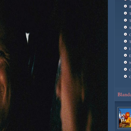
B
T
T
S
C
T
I
D
N
G
O
Blanda