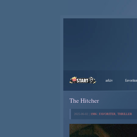
arkiv
favorite
The Hitcher
2025-06-02 |
1986
|
FAVORITER
,
THRILLER