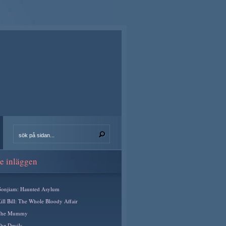
e inläggen
onjiam: Haunted Asylum
ill Bill: The Whole Bloody Affair
The Mummy
he Devils