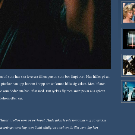
 bil som han ska leverera till en person som bor långt bort. Han håller på att
så plockar han upp honom i hopp om att kunna hålla sig vaken. Men liftaren
e som dödar alla han liftar med. Jim lyckas fly men snart pekar alla spåren
olisen efter sig.
Hauer i rollen som en psykopat. Hade faktiskt inte förväntat mig så mycket
nske aningen overklig men ändå väldigt bra och en thriller som jag kan