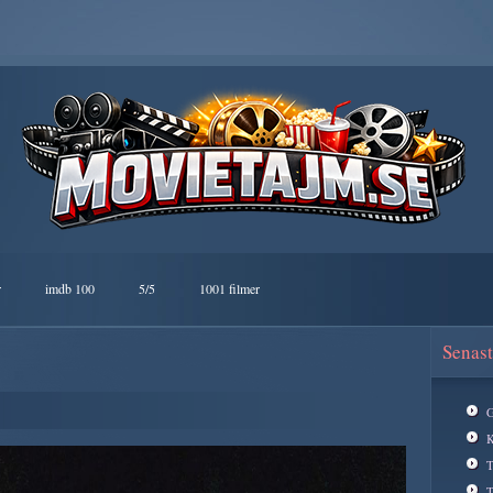
r
imdb 100
5/5
1001 filmer
Senast
G
K
T