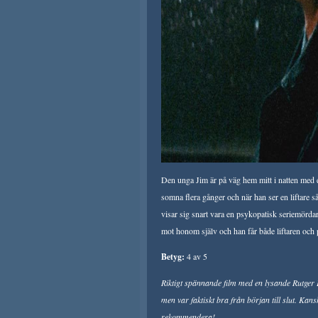
Den unga Jim är på väg hem mitt i natten med en
somna flera gånger och när han ser en liftare 
visar sig snart vara en psykopatisk seriemördar
mot honom själv och han får både liftaren och p
Betyg:
4 av 5
Riktigt spännande film med en lysande Rutger 
men var faktiskt bra från början till slut. Ka
rekommendera!