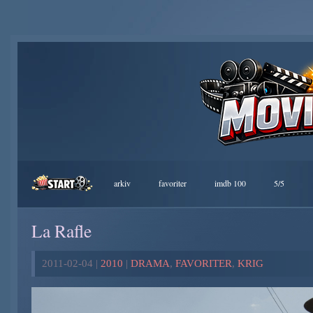
arkiv
favoriter
imdb 100
5/5
La Rafle
2011-02-04 |
2010
|
DRAMA
,
FAVORITER
,
KRIG