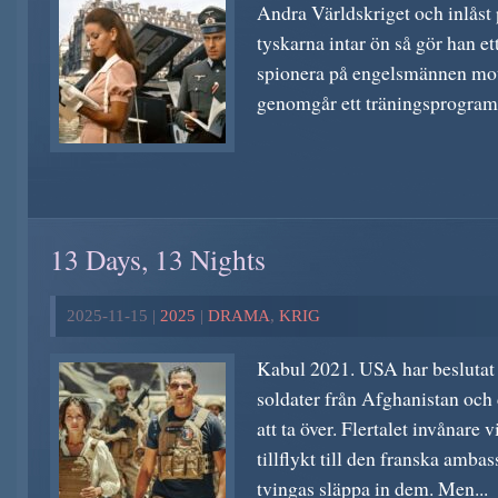
Andra Världskriget och inlåst 
tyskarna intar ön så gör han et
spionera på engelsmännen mot a
genomgår ett träningsprogram
13 Days, 13 Nights
2025-11-15 |
2025
|
DRAMA
,
KRIG
Kabul 2021. USA har beslutat a
soldater från Afghanistan och 
att ta över. Flertalet invånare 
tillflykt till den franska amba
tvingas släppa in dem. Men...