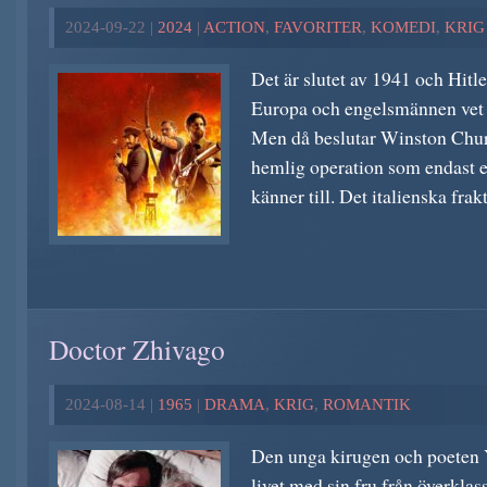
2024-09-22 |
2024
|
ACTION
,
FAVORITER
,
KOMEDI
,
KRIG
Det är slutet av 1941 och Hitl
Europa och engelsmännen vet a
Men då beslutar Winston Chur
hemlig operation som endast e
känner till. Det italienska frak
Doctor Zhivago
2024-08-14 |
1965
|
DRAMA
,
KRIG
,
ROMANTIK
Den unga kirugen och poeten Y
livet med sin fru från överkla