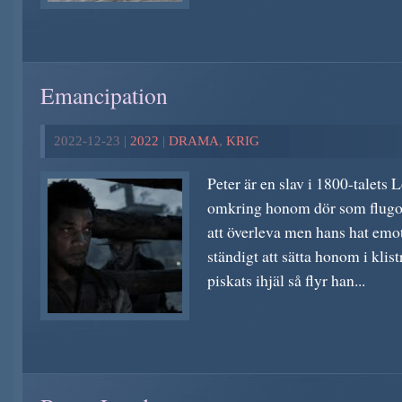
Emancipation
2022-12-23 |
2022
|
DRAMA
,
KRIG
Peter är en slav i 1800-talets 
omkring honom dör som flugor
att överleva men hans hat emot
ständigt att sätta honom i klist
piskats ihjäl så flyr han...