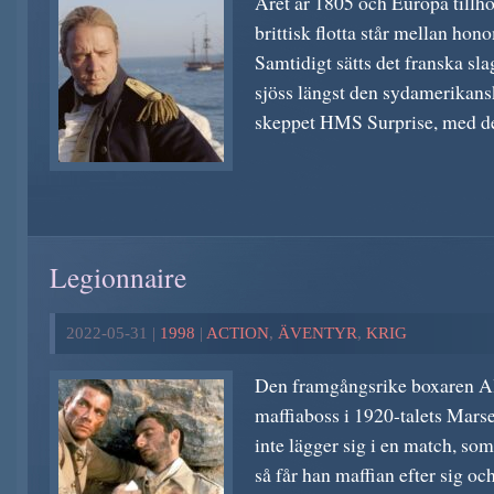
Året är 1805 och Europa tillh
brittisk flotta står mellan hon
Samtidigt sätts det franska sl
sjöss längst den sydamerikansk
skeppet HMS Surprise, med de
Legionnaire
2022-05-31 |
1998
|
ACTION
,
ÄVENTYR
,
KRIG
Den framgångsrike boxaren Al
maffiaboss i 1920-talets Marse
inte lägger sig i en match, som
så får han maffian efter sig och