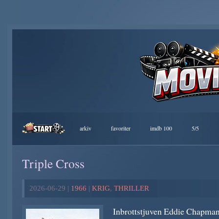
arkiv
favoriter
imdb 100
5/5
Triple Cross
2026-06-29 |
1966
|
KRIG
,
THRILLER
Inbrottstjuven Eddie Chapman b