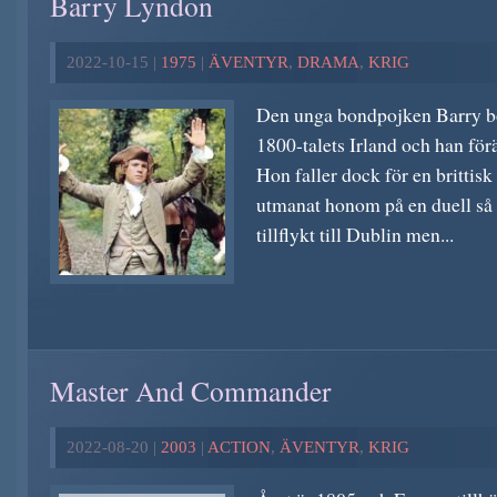
Barry Lyndon
2022-10-15 |
1975
|
ÄVENTYR
,
DRAMA
,
KRIG
Den unga bondpojken Barry bor
1800-talets Irland och han förä
Hon faller dock för en brittisk
utmanat honom på en duell så 
tillflykt till Dublin men...
Master And Commander
2022-08-20 |
2003
|
ACTION
,
ÄVENTYR
,
KRIG