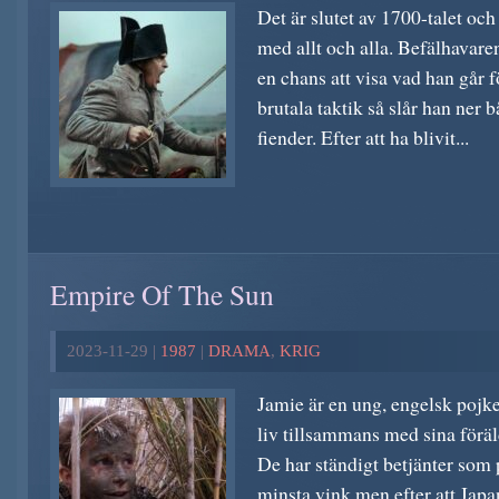
Det är slutet av 1700-talet och
med allt och alla. Befälhavar
en chans att visa vad han går 
brutala taktik så slår han ner
fiender. Efter att ha blivit...
Empire Of The Sun
2023-11-29 |
1987
|
DRAMA
,
KRIG
Jamie är en ung, engelsk pojke
liv tillsammans med sina föräl
De har ständigt betjänter som
minsta vink men efter att Japa