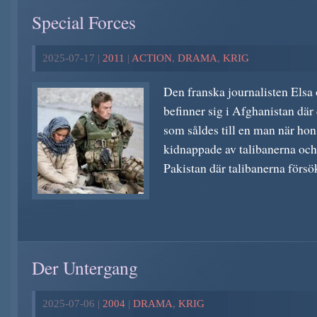
Special Forces
2025-07-17 |
2011
|
ACTION
,
DRAMA
,
KRIG
Den franska journalisten Els
befinner sig i Afghanistan där
som såldes till en man när hon
kidnappade av talibanerna och 
Pakistan där talibanerna försök
Der Untergang
2025-07-06 |
2004
|
DRAMA
,
KRIG