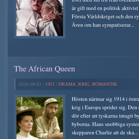
är gift med en politisk aktivis
Första Världskriget och den ry
Även om han sympatiserar...
The African Queen
2024-08-02 |
1951
|
DRAMA
,
KRIG
,
ROMANTIK
Hösten närmar sig 1914 i östra
krig i Europa sprider sig. De
dör efter att tyskarna intagit b
byborna. Hans snobbiga syster
skepparen Charlie att de ska...