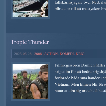
fallskärmsjägare över Nederlä
blir att se till att tre stycken br
Tropic Thunder
2025-05-28 |
2008
|
ACTION
,
KOMEDI
,
KRIG
Filmregissören Damien håller p
krigsfilm för att hedra krigsh
förlorade båda sina händer i e
Vietnam. Men filmen blir för
hotar att dra sig ur och då bes