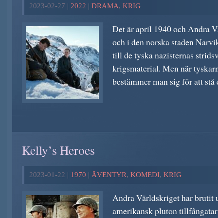
2023-02-27 |
2022
|
DRAMA
,
KRIG
Det är april 1940 och Andra Vä
och i den norska staden Narv
till de tyska nazisternas strid
krigsmaterial. Men när tyskarn
bestämmer man sig för att stå 
Kelly’s Heroes
2023-01-22 |
1970
|
ÄVENTYR
,
KOMEDI
,
KRIG
Andra Världskriget har brutit u
amerikansk pluton tillfångatar 