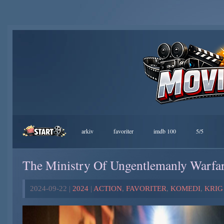
arkiv
favoriter
imdb 100
5/5
The Ministry Of Ungentlemanly Warfa
2024-09-22 |
2024
|
ACTION
,
FAVORITER
,
KOMEDI
,
KRIG