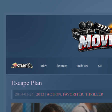
arkiv
favoriter
imdb 100
5/5
Escape Plan
2014-01-24 |
2013
|
ACTION
,
FAVORITER
,
THRILLER