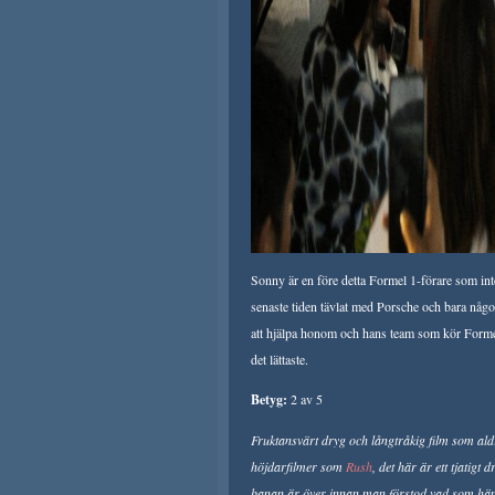
Sonny är en före detta Formel 1-förare som int
senaste tiden tävlat med Porsche och bara någo
att hjälpa honom och hans team som kör Formel 
det lättaste.
Betyg:
2 av 5
Fruktansvärt dryg och långtråkig film som aldri
höjdarfilmer som
Rush
, det här är ett tjatig
banan är över innan man förstod vad som hände