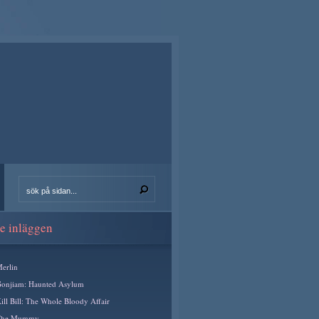
e inläggen
erlin
onjiam: Haunted Asylum
ill Bill: The Whole Bloody Affair
The Mummy