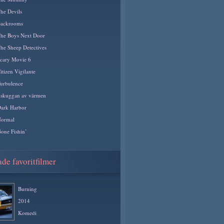
he Devils
ackrooms
he Boys Next Door
he Sheep Detectives
cary Movie 6
itizen Vigilante
urbulence
 skuggan av värmen
ark Harbor
ormal
one Fishin’
de favoritfilmer
Burning
2014
Komedi