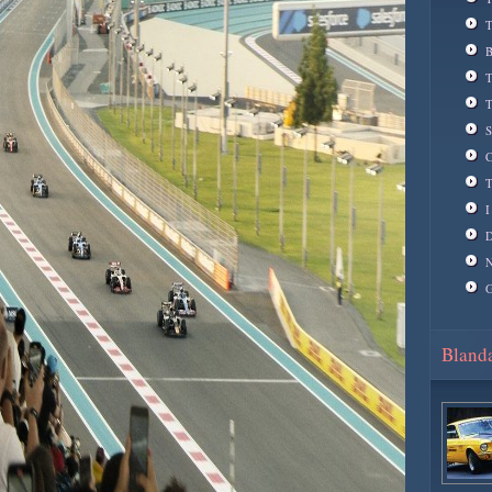
T
B
T
T
S
C
T
I
D
N
G
Blanda