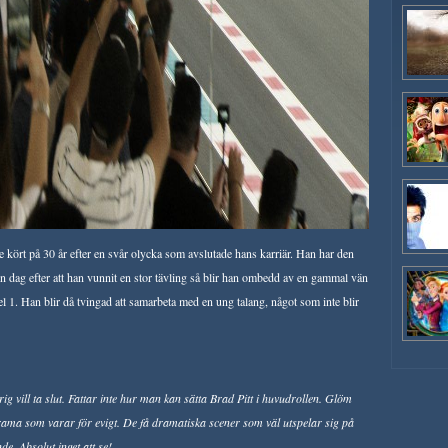
e kört på 30 år efter en svår olycka som avslutade hans karriär. Han har den
n dag efter att han vunnit en stor tävling så blir han ombedd av en gammal vän
1. Han blir då tvingad att samarbeta med en ung talang, något som inte blir
g vill ta slut. Fattar inte hur man kan sätta Brad Pitt i huvudrollen. Glöm
t drama som varar för evigt. De få dramatiska scener som väl utspelar sig på
. Absolut inget att se!