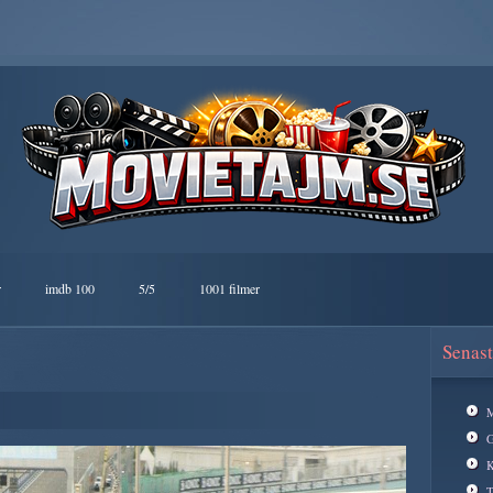
r
imdb 100
5/5
1001 filmer
Senast
M
G
K