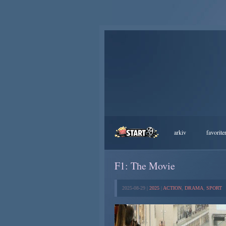
arkiv
favorite
F1: The Movie
2025-08-29 |
2025
|
ACTION
,
DRAMA
,
SPORT