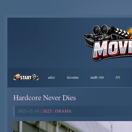
arkiv
favoriter
imdb 100
5/5
Hardcore Never Dies
2025-11-18 |
2023
|
DRAMA