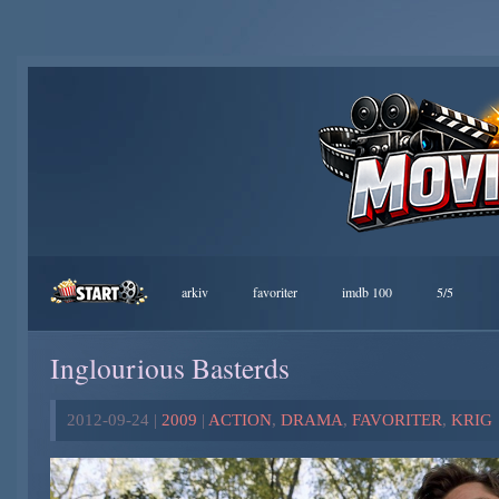
arkiv
favoriter
imdb 100
5/5
Inglourious Basterds
2012-09-24 |
2009
|
ACTION
,
DRAMA
,
FAVORITER
,
KRIG