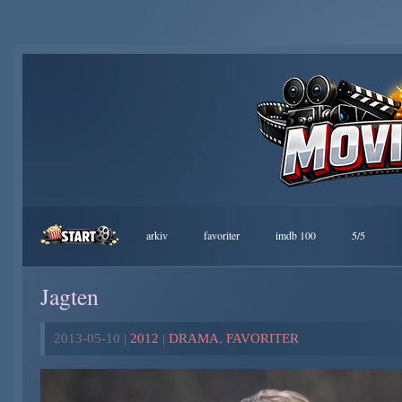
arkiv
favoriter
imdb 100
5/5
Jagten
2013-05-10 |
2012
|
DRAMA
,
FAVORITER