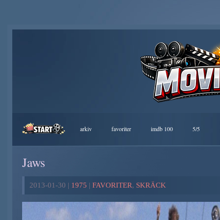
arkiv
favoriter
imdb 100
5/5
Jaws
2013-01-30 |
1975
|
FAVORITER
,
SKRÄCK