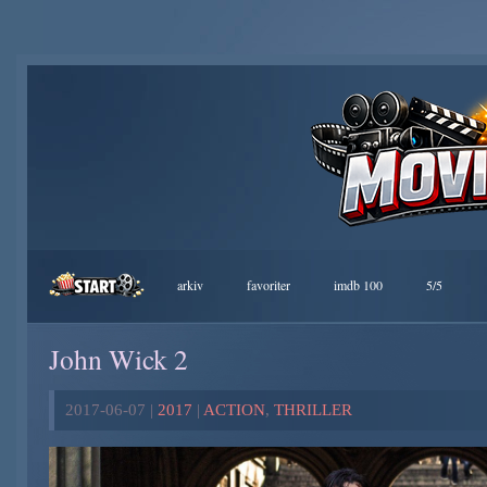
arkiv
favoriter
imdb 100
5/5
John Wick 2
2017-06-07 |
2017
|
ACTION
,
THRILLER