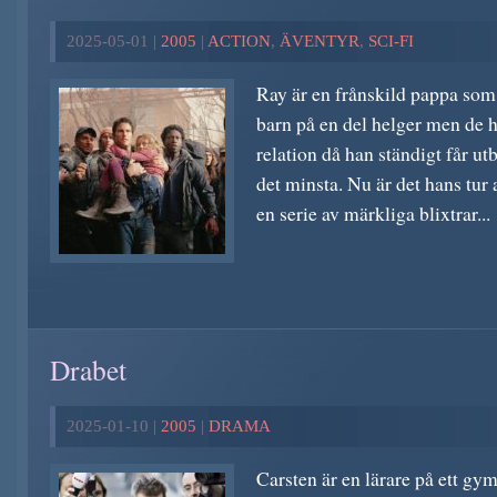
2025-05-01 |
2005
|
ACTION
,
ÄVENTYR
,
SCI-FI
Ray är en frånskild pappa som
barn på en del helger men de 
relation då han ständigt får ut
det minsta. Nu är det hans tur
en serie av märkliga blixtrar...
Drabet
2025-01-10 |
2005
|
DRAMA
Carsten är en lärare på ett g