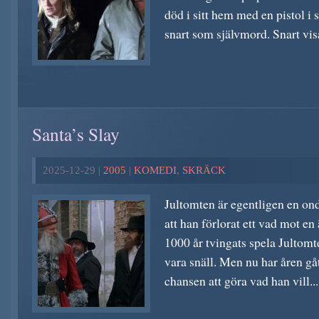
död i sitt hem med en pistol i 
snart som självmord. Snart visa
Santa’s Slay
2025-12-29 |
2005
|
KOMEDI
,
SKRÄCK
Jultomten är egentligen en on
att han förlorat ett vad mot en
1000 år tvingats spela Jultomt
vara snäll. Men nu har åren gåt
chansen att göra vad han vill...