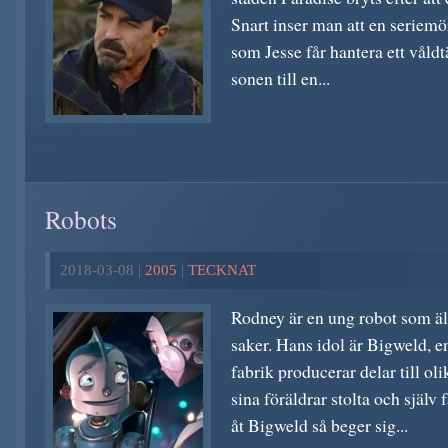
Snart inser man att en seriemö
som Jesse får hantera ett våldt
sonen till en...
Robots
2018-03-08 |
2005
|
TECKNAT
Rodney är en ung robot som äls
saker. Hans idol är Bigweld, e
fabrik producerar delar till oli
sina föräldrar stolta och själv 
åt Bigweld så beger sig...