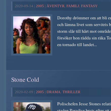
2020-09-14 |
2005
|
ÄVENTYR
,
FAMILJ
,
FANTASY
Dorothy drömmer om att bli e
och lämna livet som servitris 
storm slår till hårt mot område
försöker hon rädda sin räka To
en tornado till landet...
Stone Cold
2020-02-09 |
2005
|
DRAMA
,
THRILLER
Polischefen Jesse Stones relativ
staden Paradise bryts efter att