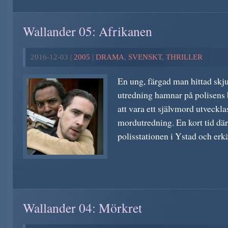
Wallander 05: Afrikanen
2016-12-03 |
2005
|
DRAMA
,
SVENSKT
,
THRILLER
En ung, färgad man hittad skju
utredning hamnar på polisens 
att vara ett självmord utvecklas
mordutredning. En kort tid dä
polisstationen i Ystad och erkä
Wallander 04: Mörkret