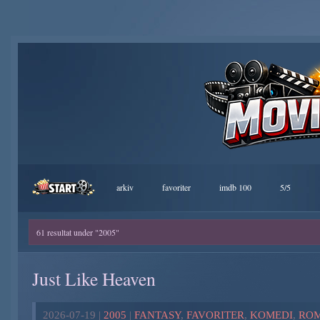
arkiv
favoriter
imdb 100
5/5
61 resultat under "2005"
Just Like Heaven
2026-07-19 |
2005
|
FANTASY
,
FAVORITER
,
KOMEDI
,
RO