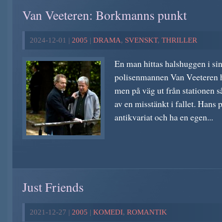
Van Veeteren: Borkmanns punkt
2024-12-01 |
2005
|
DRAMA
,
SVENSKT
,
THRILLER
En man hittas halshuggen i si
polisenmannen Van Veeteren ha
men på väg ut från stationen så
av en misstänkt i fallet. Hans p
antikvariat och ha en egen...
Just Friends
2021-12-27 |
2005
|
KOMEDI
,
ROMANTIK