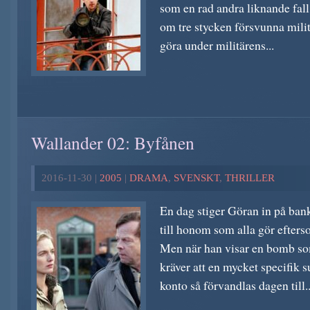
som en rad andra liknande fall
om tre stycken försvunna mili
göra under militärens...
Wallander 02: Byfånen
2016-11-30 |
2005
|
DRAMA
,
SVENSKT
,
THRILLER
En dag stiger Göran in på ban
till honom som alla gör efters
Men när han visar en bomb so
kräver att en mycket specifik s
konto så förvandlas dagen till..