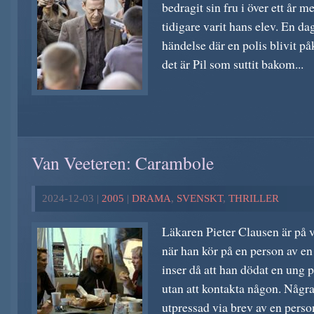
bedragit sin fru i över ett år 
tidigare varit hans elev. En d
händelse där en polis blivit på
det är Pil som suttit bakom...
Van Veeteren: Carambole
2024-12-03 |
2005
|
DRAMA
,
SVENSKT
,
THRILLER
Läkaren Pieter Clausen är på 
när han kör på en person av e
inser då att han dödat en ung 
utan att kontakta någon. Några
utpressad via brev av en person