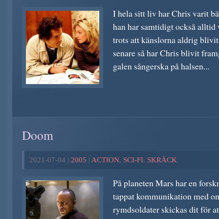
I hela sitt liv har Chris varit
han har samtidigt också alltid 
trots att känslorna aldrig bliv
senare så har Chris blivit fra
galen sångerska på halsen...
Doom
2021-07-04 |
2005
|
ACTION
,
SCI-FI
,
SKRÄCK
På planeten Mars har en forsk
tappat kommunikation med om
rymdsoldater skickas dit för a