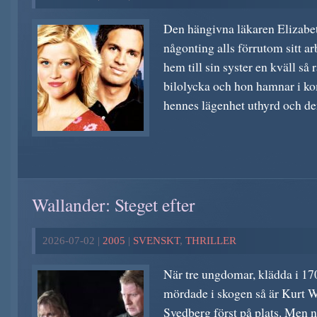
Den hängivna läkaren Elizabet
någonting alls förrutom sitt ar
hem till sin syster en kväll så 
bilolycka och hon hamnar i kom
hennes lägenhet uthyrd och d
Wallander: Steget efter
2026-07-02 |
2005
|
SVENSKT
,
THRILLER
När tre ungdomar, klädda i 170
mördade i skogen så är Kurt W
Svedberg först på plats. Men n