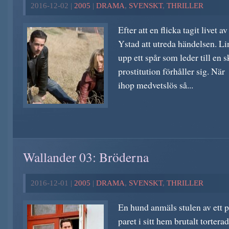
2016-12-02 |
2005
|
DRAMA
,
SVENSKT
,
THRILLER
Efter att en flicka tagit livet av
Ystad att utreda händelsen. Li
upp ett spår som leder till en 
prostitution förhåller sig. När 
ihop medvetslös så...
Wallander 03: Bröderna
2016-12-01 |
2005
|
DRAMA
,
SVENSKT
,
THRILLER
En hund anmäls stulen av ett p
paret i sitt hem brutalt torte