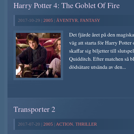
Harry Potter 4: The Goblet Of Fire
2017-10-29 |
2005
|
ÄVENTYR
,
FANTASY
Det fjärde året på den magisk
väg att starta för Harry Potter
skaffar sig biljetter till sluts
Quidditch. Efter matchen så bl
dödsätare utsända av den...
Transporter 2
2017-07-20 |
2005
|
ACTION
,
THRILLER