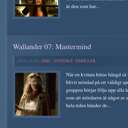
är den som har...
Wallander 07: Mastermind
2016-12-05 |
2005
|
SVENSKT
,
THRILLER
När en kvinna hittas hängd så v
blivit mördad på ett väldigt sp
gruppen börjar följa upp alla 
som att mördaren är något av e
hela tiden händer de...