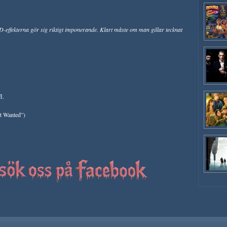
D-effekterna gör sig riktigt imponerande. Klart måste om man gillar tecknat
l.
st Wanted”)