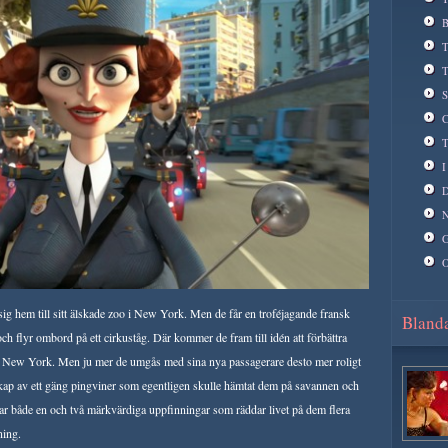
B
T
T
S
C
T
I
D
N
G
O
sig hem till sitt älskade zoo i New York. Men de får en troféjagande fransk
Blanda
h flyr ombord på ett cirkuståg. Där kommer de fram till idén att förbättra
mna i New York. Men ju mer de umgås med sina nya passagerare desto mer roligt
llskap av ett gäng pingviner som egentligen skulle hämtat dem på savannen och
har både en och två märkvärdiga uppfinningar som räddar livet på dem flera
ning.