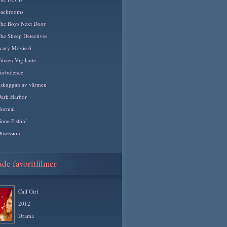
ackrooms
he Boys Next Door
he Sheep Detectives
cary Movie 6
itizen Vigilante
urbulence
 skuggan av värmen
ark Harbor
ormal
one Fishin’
bsession
de favoritfilmer
Call Girl
2012
Drama