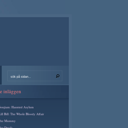
e inläggen
onjiam: Haunted Asylum
ill Bill: The Whole Bloody Affair
The Mummy
he Devils