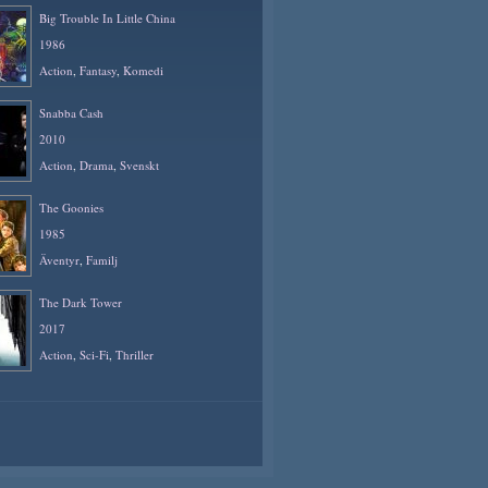
Big Trouble In Little China
1986
Action
,
Fantasy
,
Komedi
Snabba Cash
2010
Action
,
Drama
,
Svenskt
The Goonies
1985
Äventyr
,
Familj
The Dark Tower
2017
Action
,
Sci-Fi
,
Thriller