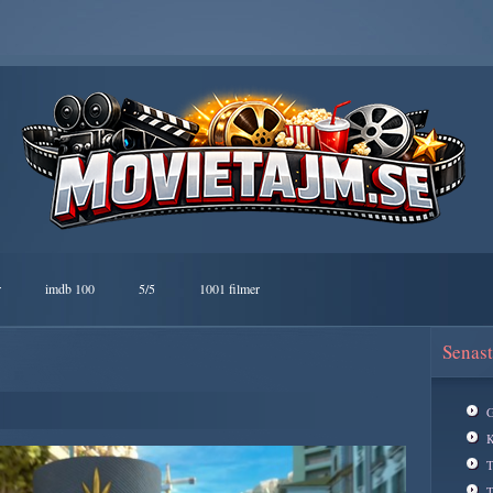
r
imdb 100
5/5
1001 filmer
Senast
G
K
T