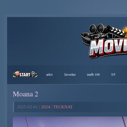
arkiv
favoriter
imdb 100
5/5
Moana 2
2025-02-01 |
2024
|
TECKNAT