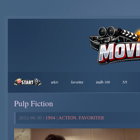
arkiv
favoriter
imdb 100
5/5
Pulp Fiction
2012-06-30 |
1994
|
ACTION
,
FAVORITER