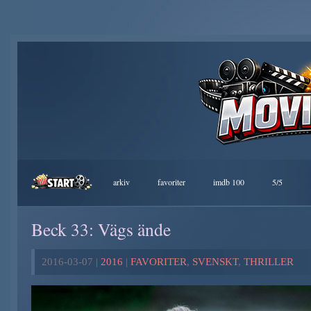
arkiv
favoriter
imdb 100
5/5
Beck 33: Vägs ände
2016-03-07 |
2016
|
FAVORITER
,
SVENSKT
,
THRILLER