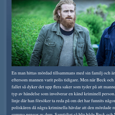
En man hittas mördad tillsammans med sin familj och äre
eftersom mannen varit polis tidigare. Men när Beck och 
fallet så dyker det upp flera saker som tyder på att mann
typ av händelse som involverar en känd kriminell person.
linje där han försöker ta reda på om det har funnits någ
poliskåren då några kriminella hävdar att den mördade m
summa pengar av dem. Samtidigt så blir både Beck och 