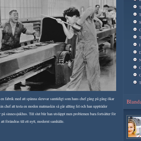
T
T
S
C
T
I
D
N
G
O
T
på en fabrik med att spänna skruvar samtidigt som hans chef gång på gång ökar
Blanda
 sin chef att testa en moden matmaskin så går allting fel och han uppträder
 på sinnessjukhus. Till slut blir han utsläppt men problemen bara fortsätter för
att förändras till ett nytt, modernt samhälle.