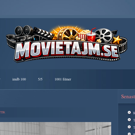
r
imdb 100
5/5
1001 filmer
Senast
TIK
K
T
B