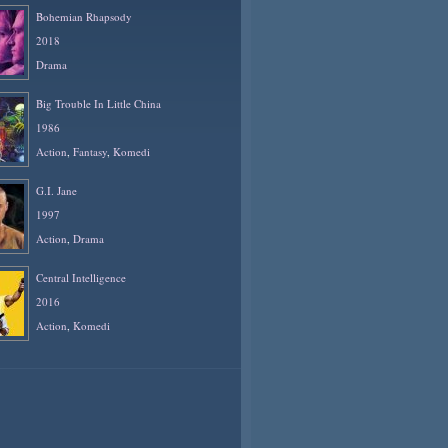
Bohemian Rhapsody
2018
Drama
Big Trouble In Little China
1986
Action
,
Fantasy
,
Komedi
G.I. Jane
1997
Action
,
Drama
Central Intelligence
2016
Action
,
Komedi