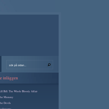
e inläggen
ill Bill: The Whole Bloody Affair
The Mummy
he Devils
ackrooms