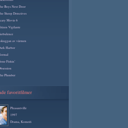
he Boys Next Door
he Sheep Detectives
cary Movie 6
itizen Vigilante
urbulence
 skuggan av värmen
ark Harbor
ormal
one Fishin’
bsession
he Plumber
de favoritfilmer
Pleasantville
1997
Drama
,
Komedi