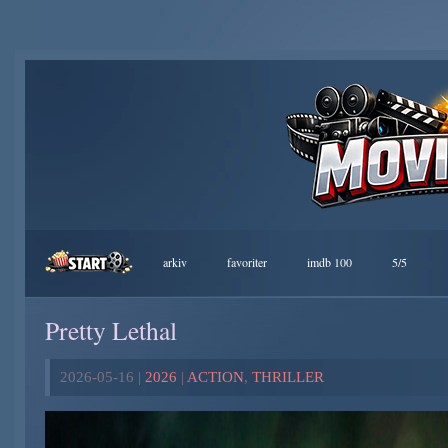
arkiv
favoriter
imdb 100
5/5
Pretty Lethal
2026-05-16 |
2026
|
ACTION
,
THRILLER