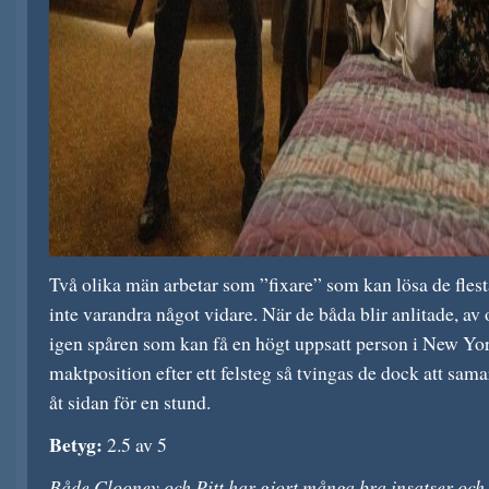
Två olika män arbetar som ”fixare” som kan lösa de fles
inte varandra något vidare. När de båda blir anlitade, av 
igen spåren som kan få en högt uppsatt person i New Yor
maktposition efter ett felsteg så tvingas de dock att sam
åt sidan för en stund.
Betyg:
2.5 av 5
Både Clooney och Pitt har gjort många bra insatser oc