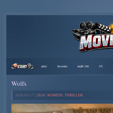
arkiv
favoriter
imdb 100
5/5
Wolfs
2026-05-17 |
2024
|
KOMEDI
,
THRILLER