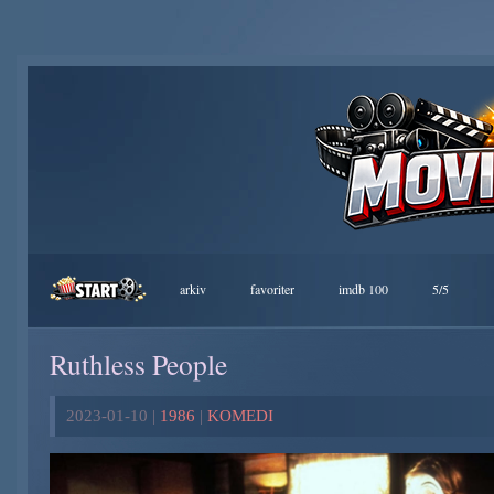
arkiv
favoriter
imdb 100
5/5
Ruthless People
2023-01-10 |
1986
|
KOMEDI