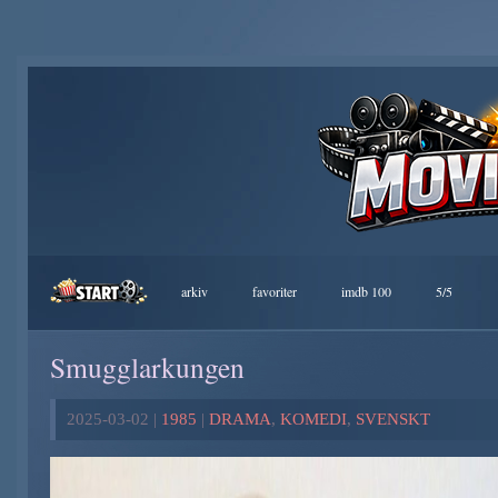
arkiv
favoriter
imdb 100
5/5
Smugglarkungen
2025-03-02 |
1985
|
DRAMA
,
KOMEDI
,
SVENSKT