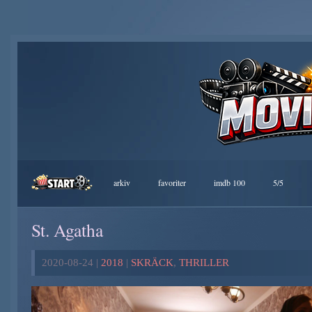
arkiv
favoriter
imdb 100
5/5
St. Agatha
2020-08-24 |
2018
|
SKRÄCK
,
THRILLER