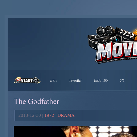
arkiv
favoriter
imdb 100
5/5
The Godfather
2013-12-30 |
1972
|
DRAMA