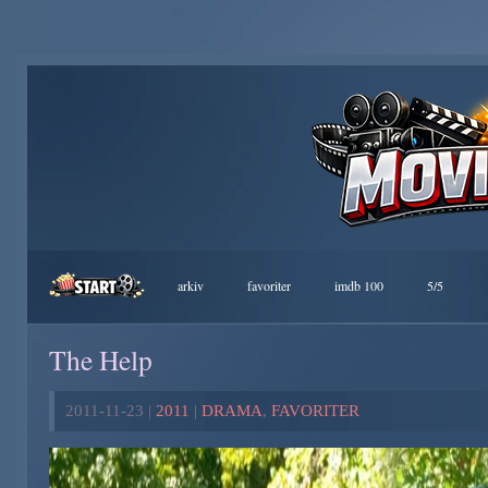
arkiv
favoriter
imdb 100
5/5
The Help
2011-11-23 |
2011
|
DRAMA
,
FAVORITER