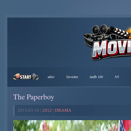
arkiv
favoriter
imdb 100
5/5
The Paperboy
2013-03-10 |
2012
|
DRAMA