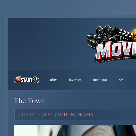
arkiv
favoriter
imdb 100
5/5
The Town
2010-12-16 |
2010
|
ACTION
,
DRAMA