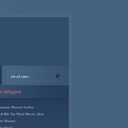
e inläggen
onjiam: Haunted Asylum
ill Bill: The Whole Bloody Affair
The Mummy
he Devils