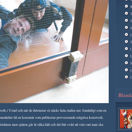
B
T
T
S
C
T
I
D
N
G
O
Blanda
ftverk i Ystad och när de detonerar så släcks hela staden ner. Samtidigt som en
paralleller till en konstnär som publicerar provocerande religiösa konstverk.
mördaren men spåren går åt olika håll och det blir svårt att veta vart man ska