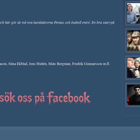
h här gör de två nya karaktärerna Pontus och Isabell entré. En bra start på
ason, Stina Ekblad, Jens Hultén, Mats Bergman, Fredrik Gunnarsson m.fl.