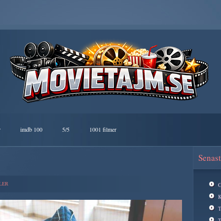
r
imdb 100
5/5
1001 filmer
Senast
LER
G
K
T