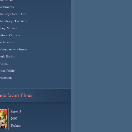
ackrooms
he Boys Next Door
he Sheep Detectives
cary Movie 6
itizen Vigilante
urbulence
 skuggan av värmen
ark Harbor
ormal
one Fishin’
bsession
de favoritfilmer
Shrek 3
2007
Tecknat