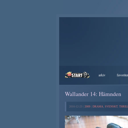
arkiv
favorite
Wallander 14: Hämnden
2016-12-23 |
2009
|
DRAMA
,
SVENSKT
,
THRIL