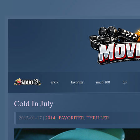
arkiv
favoriter
imdb 100
5/5
Cold In July
2015-01-17 |
2014
|
FAVORITER
,
THRILLER