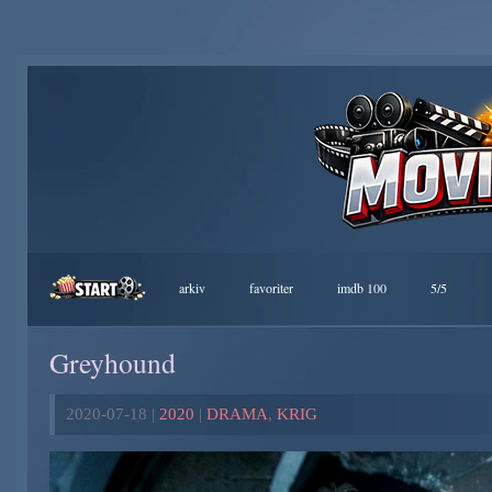
arkiv
favoriter
imdb 100
5/5
Greyhound
2020-07-18 |
2020
|
DRAMA
,
KRIG