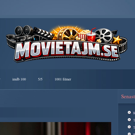
r
imdb 100
5/5
1001 filmer
Senast
K
T
B