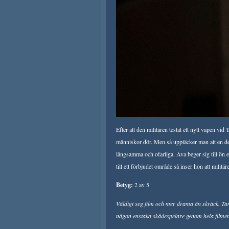
Efter att den militären testat ett nytt vapen vid
människor dör. Men så upptäcker man att en de
långsamma och ofarliga. Ava beger sig till ön 
till ett förbjudet område så inser hon att militäre
Betyg:
2 av 5
Väldigt seg film och mer drama än skräck. T
någon enstaka skådespelare genom hela filmen o