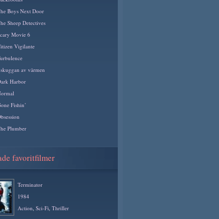
he Boys Next Door
he Sheep Detectives
cary Movie 6
itizen Vigilante
urbulence
 skuggan av värmen
ark Harbor
ormal
one Fishin’
bsession
he Plumber
de favoritfilmer
Terminator
1984
Action
,
Sci-Fi
,
Thriller