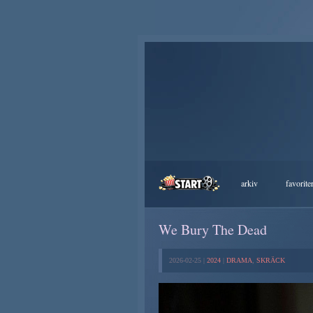
arkiv
favorite
We Bury The Dead
2026-02-25 |
2024
|
DRAMA
,
SKRÄCK