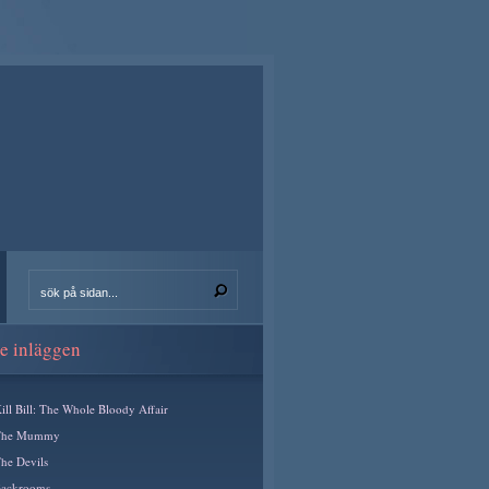
e inläggen
ill Bill: The Whole Bloody Affair
The Mummy
he Devils
ackrooms