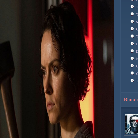
T
T
S
C
T
I
D
N
G
O
T
Blanda